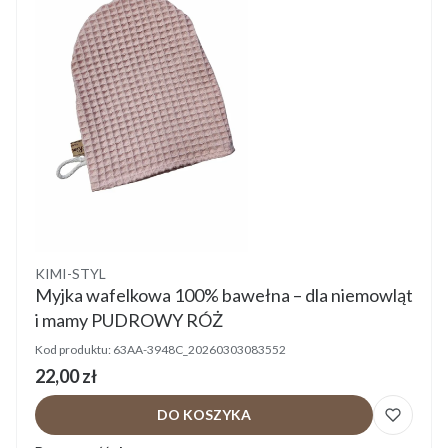
Producent
KIMI-STYL
Myjka wafelkowa 100% bawełna – dla niemowląt
i mamy PUDROWY RÓŻ
Kod produktu:
63AA-3948C_20260303083552
Cena
22,00 zł
DO KOSZYKA