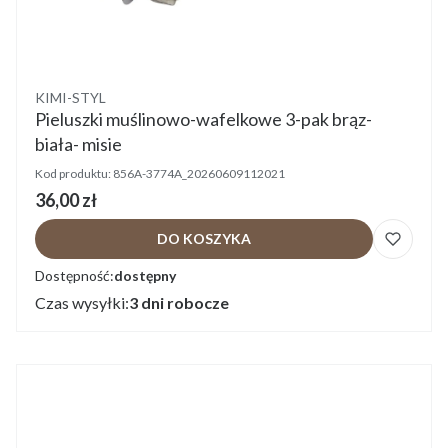
Producent
KIMI-STYL
Pieluszki muślinowo-wafelkowe 3-pak brąz-
biała- misie
Kod produktu:
856A-3774A_20260609112021
Cena
36,00 zł
DO KOSZYKA
Dostępność:
dostępny
Czas wysyłki:
3 dni robocze