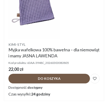
Producent
KIMI-STYL
Myjka wafelkowa 100% bawełna – dla niemowląt
i mamy JASNA LAWENDA
Kod produktu:
63AA-3948C_20260303083805
Cena
22,00 zł
DO KOSZYKA
Dostępność:
dostępny
Czas wysyłki:
24 godziny