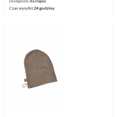
Dostępność:
dostępny
Czas wysyłki:
24 godziny
Producent