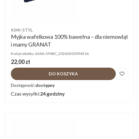
Producent
KIMI-STYL
Myjka wafelkowa 100% bawełna – dla niemowląt
i mamy GRANAT
Kod produktu:
63AA-3948C_20260303094316
Cena
22,00 zł
DO KOSZYKA
Dostępność:
dostępny
Czas wysyłki:
24 godziny