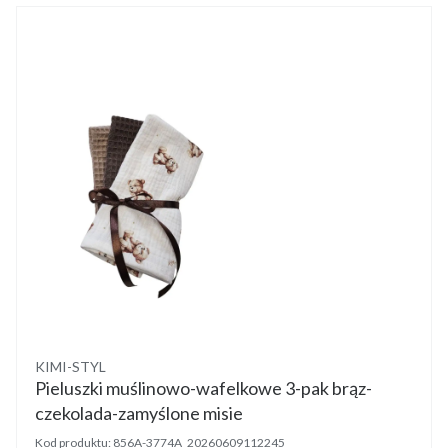
Producent
KIMI-STYL
Pieluszki muślinowo-wafelkowe 3-pak brąz-
czekolada-zamyślone misie
Kod produktu:
856A-3774A_20260609112245