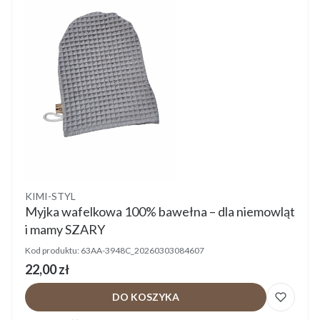
Producent
KIMI-STYL
Myjka wafelkowa 100% bawełna – dla niemowląt
i mamy SZARY
Kod produktu:
63AA-3948C_20260303084607
Cena
22,00 zł
DO KOSZYKA