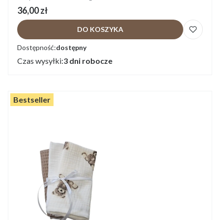
Cena
36,00 zł
DO KOSZYKA
Dostępność:
dostępny
Czas wysyłki:
3 dni robocze
Bestseller