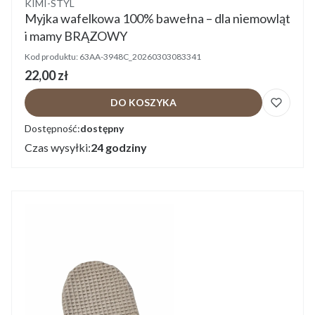
KIMI-STYL
Myjka wafelkowa 100% bawełna – dla niemowląt
i mamy BRĄZOWY
Kod produktu:
63AA-3948C_20260303083341
Cena
22,00 zł
DO KOSZYKA
Dostępność:
dostępny
Czas wysyłki:
24 godziny