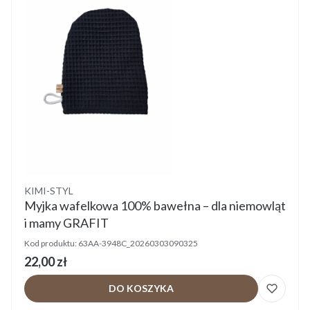
Producent
KIMI-STYL
Myjka wafelkowa 100% bawełna – dla niemowląt
i mamy GRAFIT
Kod produktu:
63AA-3948C_20260303090325
Cena
22,00 zł
DO KOSZYKA