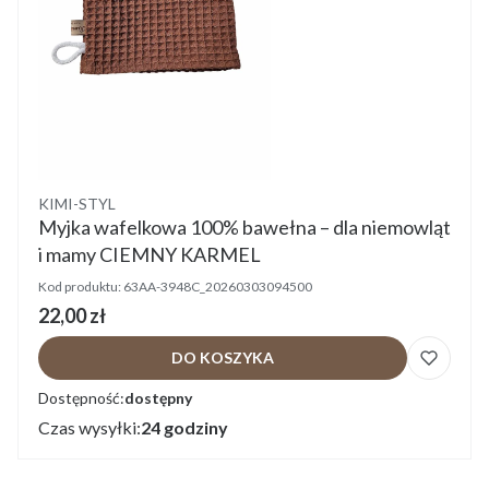
Producent
KIMI-STYL
Myjka wafelkowa 100% bawełna – dla niemowląt
i mamy CIEMNY KARMEL
Kod produktu:
63AA-3948C_20260303094500
Cena
22,00 zł
DO KOSZYKA
Dostępność:
dostępny
Czas wysyłki:
24 godziny