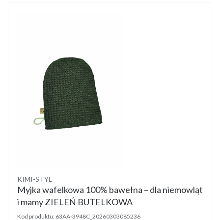
Producent
KIMI-STYL
Myjka wafelkowa 100% bawełna – dla niemowląt
i mamy ZIELEŃ BUTELKOWA
Kod produktu:
63AA-3948C_20260303085236