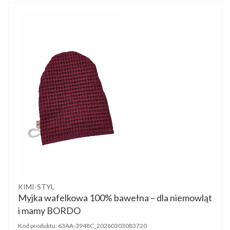
Producent
KIMI-STYL
Myjka wafelkowa 100% bawełna – dla niemowląt
i mamy BORDO
Kod produktu:
63AA-3948C_20260303083720