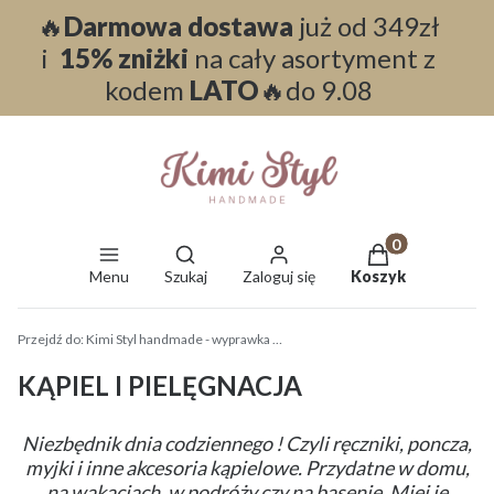
🔥
Darmowa dostawa
już od 349zł
i
15% zniżki
na cały asortyment z
kodem
LATO
🔥do 9.08
Otwórz wyszukiwarkę
Produkty w koszy
Menu
Szukaj
Zaloguj się
Koszyk
End of main navigation
Przejdź do:
Kimi Styl handmade - wyprawka dla dzieci i niemowląt
KĄPIEL I PIELĘGNACJA
Niezbędnik dnia codziennego ! Czyli ręczniki, poncza,
myjki i inne akcesoria kąpielowe. Przydatne w domu,
na wakacjach, w podróży czy na basenie. Miej je