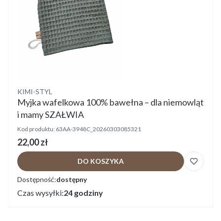
Producent
KIMI-STYL
Myjka wafelkowa 100% bawełna – dla niemowląt
i mamy SZAŁWIA
Kod produktu:
63AA-3948C_20260303085321
Cena
22,00 zł
DO KOSZYKA
Dostępność:
dostępny
Czas wysyłki:
24 godziny