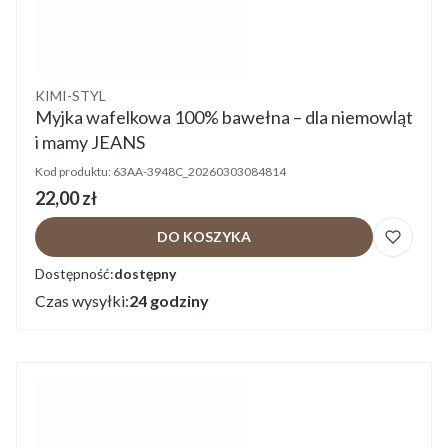
Producent
KIMI-STYL
Myjka wafelkowa 100% bawełna – dla niemowląt
i mamy JEANS
Kod produktu:
63AA-3948C_20260303084814
Cena
22,00 zł
DO KOSZYKA
Dostępność:
dostępny
Czas wysyłki:
24 godziny