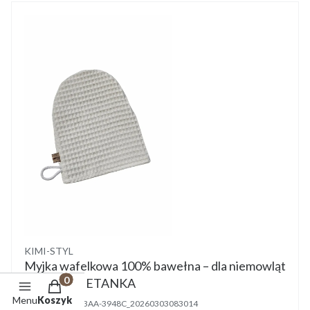
Producent
KIMI-STYL
Myjka wafelkowa 100% bawełna – dla niemowląt
i mamy ŚMIETANKA
Produkty w koszyku: 0. Zobacz szczegóły
Menu
Koszyk
Kod produktu:
63AA-3948C_20260303083014