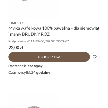
Producent
KIMI-STYL
Myjka wafelkowa 100% bawełna – dla niemowląt
i mamy BRUDNY RÓŻ
Kod produktu:
63AA-3948C_20260303083637
Cena
22,00 zł
DO KOSZYKA
Dostępność:
dostępny
Czas wysyłki:
24 godziny