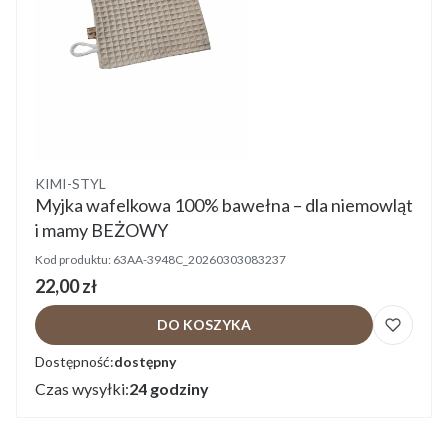
Producent
KIMI-STYL
Myjka wafelkowa 100% bawełna – dla niemowląt
i mamy BEŻOWY
Kod produktu:
63AA-3948C_20260303083237
Cena
22,00 zł
DO KOSZYKA
Dostępność:
dostępny
Czas wysyłki:
24 godziny