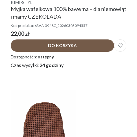
Producent
KIMI-STYL
Myjka wafelkowa 100% bawełna – dla niemowląt
i mamy CZEKOLADA
Kod produktu:
63AA-3948C_20260303094557
Cena
22,00 zł
DO KOSZYKA
Dostępność:
dostępny
Czas wysyłki:
24 godziny