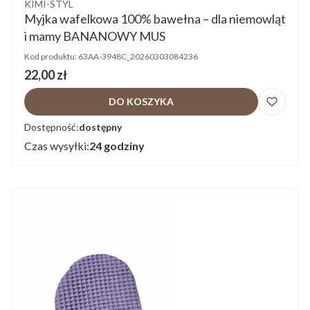
Producent
KIMI-STYL
Myjka wafelkowa 100% bawełna – dla niemowląt
i mamy BANANOWY MUS
Kod produktu:
63AA-3948C_20260303084236
Cena
22,00 zł
DO KOSZYKA
Dostępność:
dostępny
Czas wysyłki:
24 godziny