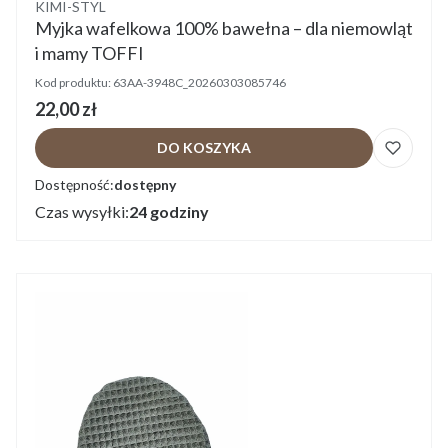
Producent
KIMI-STYL
Myjka wafelkowa 100% bawełna – dla niemowląt
i mamy TOFFI
Kod produktu:
63AA-3948C_20260303085746
Cena
22,00 zł
DO KOSZYKA
Dostępność:
dostępny
Czas wysyłki:
24 godziny