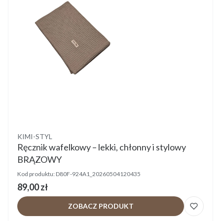
Producent
KIMI-STYL
Ręcznik wafelkowy – lekki, chłonny i stylowy
BRĄZOWY
Kod produktu:
D80F-924A1_20260504120435
Cena
89,00 zł
ZOBACZ PRODUKT