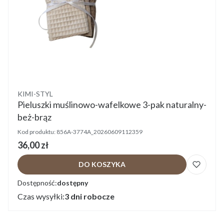
Producent
KIMI-STYL
Pieluszki muślinowo-wafelkowe 3-pak naturalny-
beż-brąz
Kod produktu:
856A-3774A_20260609112359
Cena
36,00 zł
DO KOSZYKA
Dostępność:
dostępny
Czas wysyłki:
3 dni robocze