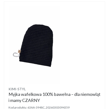
Producent
KIMI-STYL
Myjka wafelkowa 100% bawełna – dla niemowląt
i mamy CZARNY
Kod produktu:
63AA-3948C_20260303094359