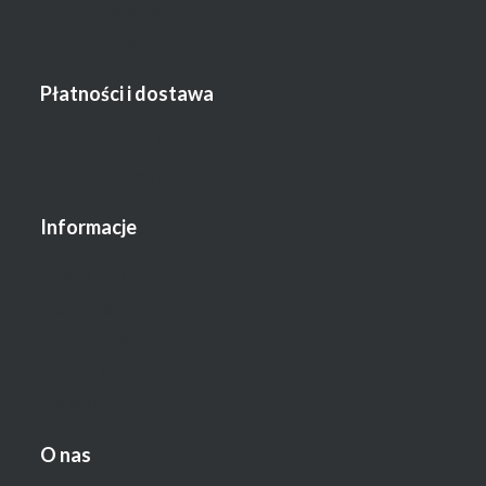
Ustawienia konta
Przechowalnia
Płatności i dostawa
Formy płatności
Dostawa i wysyłka
Informacje
Polityka prywatności
Opinie klientów
Nowe produkty
Promocje
Jak kupować?
O nas