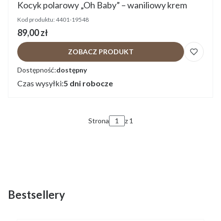
Kocyk polarowy „Oh Baby” – waniliowy krem
Kod produktu:
4401-19548
Cena
89,00 zł
ZOBACZ PRODUKT
Dostępność:
dostępny
Czas wysyłki:
5 dni robocze
Strona
z 1
Bestsellery