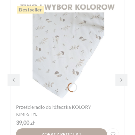
Bestseller
Prześcieradło do łóżeczka KOLORY
PRODUCENT
KIMI-STYL
Cena
39,00 zł
ZOBACZ PRODUKT