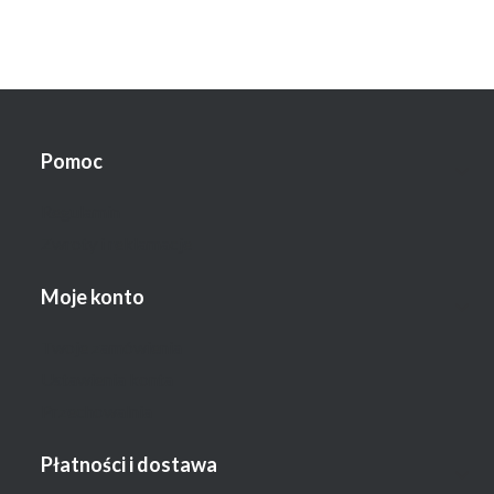
Linki w stopce
Pomoc
Regulamin
Zwroty i reklamacje
Moje konto
Twoje zamówienia
Ustawienia konta
Przechowalnia
Płatności i dostawa