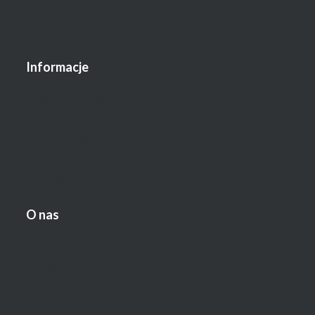
Formy płatności
Dostawa i wysyłka
Informacje
Polityka prywatności
Opinie klientów
Nowe produkty
Promocje
Jak kupować?
O nas
Kontakt i dane firmy
O Nas