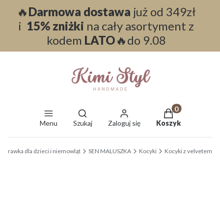
🔥
Darmowa dostawa
już od 349zł
i
15% zniżki
na cały asortyment z
kodem
LATO
🔥do 9.08
Otwórz wyszukiwarkę
Produkty w koszy
Menu
Szukaj
Zaloguj się
Koszyk
End of main navigation
wyprawka dla dzieci i niemowląt
SEN MALUSZKA
Kocyki
Kocyki z velvetem
Etykiety