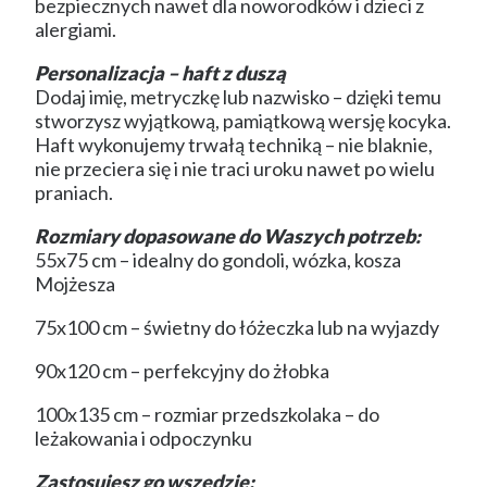
bezpiecznych nawet dla noworodków i dzieci z
alergiami.
Personalizacja – haft z duszą
Dodaj imię, metryczkę lub nazwisko – dzięki temu
stworzysz wyjątkową, pamiątkową wersję kocyka.
Haft wykonujemy trwałą techniką – nie blaknie,
nie przeciera się i nie traci uroku nawet po wielu
praniach.
Rozmiary dopasowane do Waszych potrzeb:
55x75 cm – idealny do gondoli, wózka, kosza
Mojżesza
75x100 cm – świetny do łóżeczka lub na wyjazdy
90x120 cm – perfekcyjny do żłobka
100x135 cm – rozmiar przedszkolaka – do
leżakowania i odpoczynku
Zastosujesz go wszędzie: