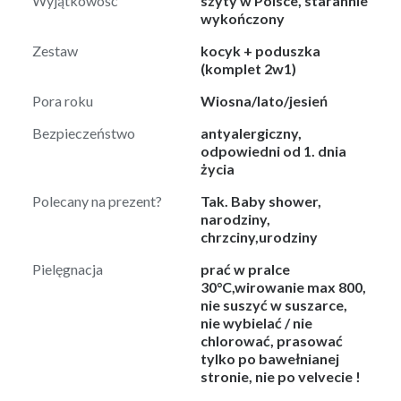
Wyjątkowość
szyty w Polsce, starannie
wykończony
Zestaw
kocyk + poduszka
(komplet 2w1)
Pora roku
Wiosna/lato/jesień
Bezpieczeństwo
antyalergiczny,
odpowiedni od 1. dnia
życia
Polecany na prezent?
Tak. Baby shower,
narodziny,
chrzciny,urodziny
Pielęgnacja
prać w pralce
30°C,wirowanie max 800,
nie suszyć w suszarce,
nie wybielać / nie
chlorować, prasować
tylko po bawełnianej
stronie, nie po velvecie !