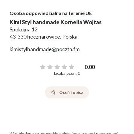
Osoba odpowiedzialna na terenie UE
Kimi Styl handmade Kornelia Wojtas
Spokojna 12
43-330 hecznarowice, Polska
kimistylhandmade@poczta.fm
0.00
Liczba ocen: 0
Oceń i opisz
Wyświetlane są wszystkie opinie (pozytywne i negatywne).