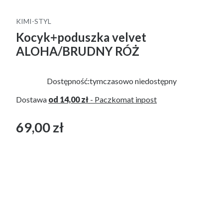
KIMI-STYL
Kocyk+poduszka velvet
ALOHA/BRUDNY RÓŻ
Dostępność:
tymczasowo niedostępny
Dostawa
od 14,00 zł
- Paczkomat inpost
69,00 zł
Cena
bez VAT
*
WYPEŁNIENIE PODUSZKI
Wybierz
*
WYPEŁNIENIE DO KOCYKA