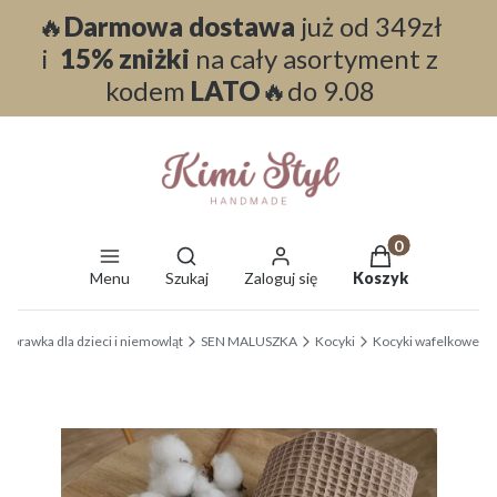
🔥
Darmowa dostawa
już od 349zł
i
15% zniżki
na cały asortyment z
kodem
LATO
🔥do 9.08
Otwórz wyszukiwarkę
Produkty w koszy
Menu
Szukaj
Zaloguj się
Koszyk
End of main navigation
wyprawka dla dzieci i niemowląt
SEN MALUSZKA
Kocyki
Kocyki wafelkowe
Etykiety