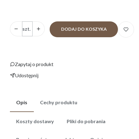
Metryczka(imię,data,waga,godz)
Ilość
szt.
DODAJ DO KOSZYKA
Zapytaj o produkt
Udostępnij
Opis
Cechy produktu
Koszty dostawy
Pliki do pobrania