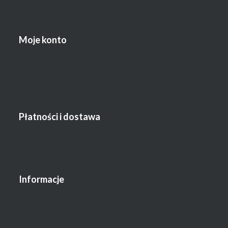
Regulamin
Zwroty i reklamacje
Moje konto
Twoje zamówienia
Ustawienia konta
Przechowalnia
Płatności i dostawa
Formy płatności
Dostawa i wysyłka
Informacje
Polityka prywatności
Opinie klientów