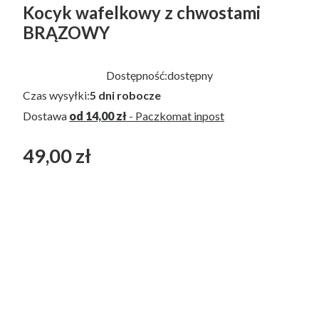
Kocyk wafelkowy z chwostami
BRĄZOWY
Dostępność:
dostępny
Czas wysyłki:
5 dni robocze
Dostawa
od 14,00 zł
- Paczkomat inpost
49,00 zł
Cena
bez VAT
*
ROZMIAR OTULACZA-KOCYKA
55x75cm
75x100cm
100x135cm
*
WYKOŃCZENIE OTULACZA-CHWOSTY