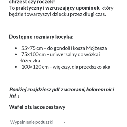
chrzest czy roczek!
To
praktyczny i wzruszający upominek
, który
będzie towarzyszył dziecku przez długi czas.
Dostępne rozmiary kocyka:
55×75 cm – do gondoli i kosza Mojżesza
75×100 cm – uniwersalny do wózka i
łóżeczka
100×120 cm – większy, dla przedszkolaka
Poniżej znajdziesz pdf z wzorami, kolorem nici
itd. ↓
Wafel otulacze zestawy
Wypełnienie poduszki
-