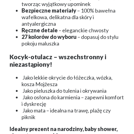
tworząc wyjątkowy upominek
Bezpieczne materiały
– 100% bawełna
wafelkowa, delikatna dla skóry i
antyalergiczna
Ręczne detale
– eleganckie chwosty
27 kolorów do wyboru
– dopasuj do stylu
pokoju maluszka
Kocyk-otulacz – wszechstronny i
niezastąpiony!
Jako lekkie okrycie do łóżeczka, wózka,
kosza Mojżesza
Jako pieluszka do tulenia i okrywania
Jako osłona do karmienia – zapewni komfort
i dyskrecję
Jako mata – idealna na trawę, plażę czy
piknik
Idealny prezent na narodziny, baby shower,