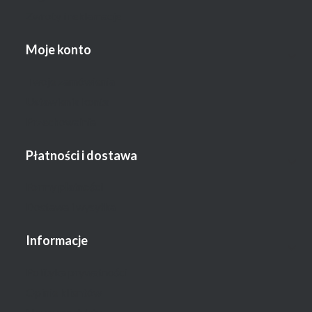
Zwroty i reklamacje
Moje konto
Twoje zamówienia
Ustawienia konta
Przechowalnia
Płatności i dostawa
Formy płatności
Dostawa i wysyłka
Informacje
Polityka prywatności
Opinie klientów