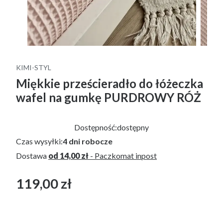
KIMI-STYL
Miękkie prześcieradło do łóżeczka
wafel na gumkę PURDROWY RÓŻ
Dostępność:
dostępny
Czas wysyłki:
4 dni robocze
Dostawa
od 14,00 zł
- Paczkomat inpost
119,00 zł
Cena
bez VAT
*
KOLOR WAFLA