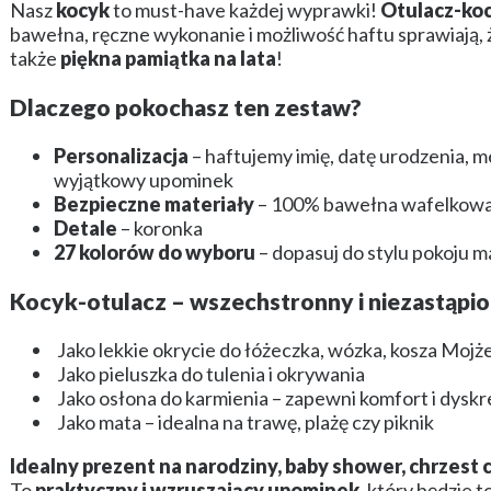
Nasz
kocyk
to must-have każdej wyprawki!
Otulacz-koc
bawełna, ręczne wykonanie i możliwość haftu sprawiają, ż
także
piękna pamiątka na lata
!
Dlaczego pokochasz ten zestaw?
Personalizacja
– haftujemy imię, datę urodzenia, 
wyjątkowy upominek
Bezpieczne materiały
– 100% bawełna wafelkowa, d
Detale
– koronka
27 kolorów do wyboru
– dopasuj do stylu pokoju m
Kocyk-otulacz – wszechstronny i niezastąpio
Jako lekkie okrycie do łóżeczka, wózka, kosza Mojż
Jako pieluszka do tulenia i okrywania
Jako osłona do karmienia – zapewni komfort i dyskr
Jako mata – idealna na trawę, plażę czy piknik
Idealny prezent na narodziny, baby shower, chrzest 
To
praktyczny i wzruszający upominek
, który będzie 