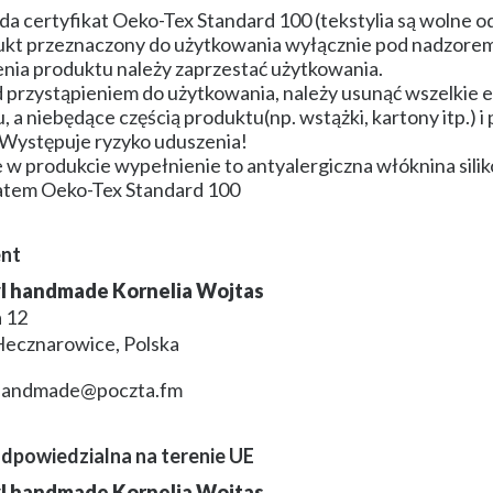
da certyfikat Oeko-Tex Standard 100 (tekstylia są wolne o
kt przeznaczony do użytkowania wyłącznie pod nadzorem
nia produktu należy zaprzestać użytkowania.
 przystąpieniem do użytkowania, należy usunąć wszelkie
, a niebędące częścią produktu(np. wstążki, kartony itp.)
 Występuje ryzyko uduszenia!
 w produkcie wypełnienie to antyalergiczna włóknina silik
atem Oeko-Tex Standard 100
nt
yl handmade Kornelia Wojtas
 12
Hecznarowice, Polska
lhandmade@poczta.fm
dpowiedzialna na terenie UE
yl handmade Kornelia Wojtas