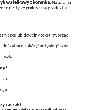
yk wafelkowy z koronka.
Naturalna
e to nie tylko praktyczny produkt, ale
metryczkę lub dowolny tekst, tworząc
elikatna dla skóry i antyalergiczna
aluszka
ny!
esza
ecję
czy roczek!
towarzyszył dziecku przez długi czas.