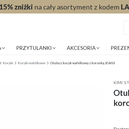
15% zniżki
na cały asortyment z kodem
L
A
PRZYTULANKI
AKCESORIA
PREZE
Kocyki
Kocyki wafelkowe
Otulacz kocyk wafelkowy z koronką JEANS
KIMI-S
Otu
kor
Dostęp