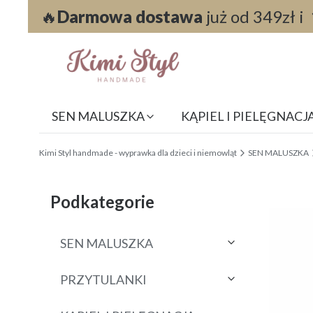
🔥
Darmowa dostawa
już od 349zł i
SEN MALUSZKA
KĄPIEL I PIELĘGNACJ
End of main navigation
Kimi Styl handmade - wyprawka dla dzieci i niemowląt
SEN MALUSZKA
Etykiety
Podkategorie
SEN MALUSZKA
PRZYTULANKI