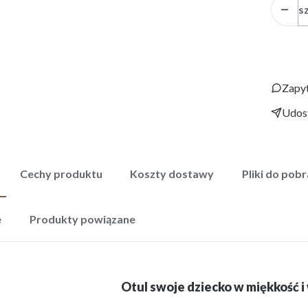
sz
Zapyt
Udost
Cechy produktu
Koszty dostawy
Pliki do pobr
e
Produkty powiązane
Otul swoje dziecko w miękkość i