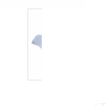
*
KOLOR
Wybi
*
PERS
bez 
imię
imię
imię
metr
Uwagi
Ilość