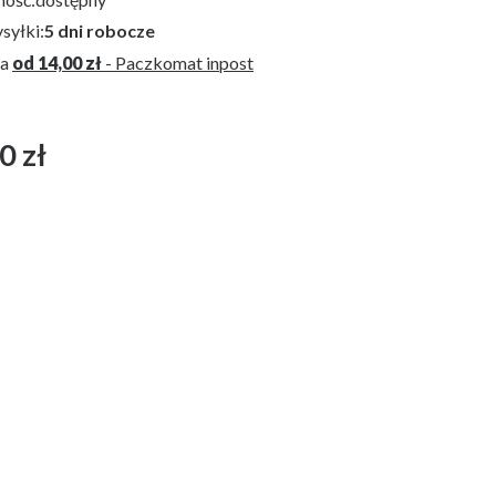
syłki:
5 dni robocze
wa
od 14,00 zł
- Paczkomat inpost
0 zł
T
IAR OTULACZA-KOCYKA
75cm
100cm
x135cm
ŃCZENIE
erz