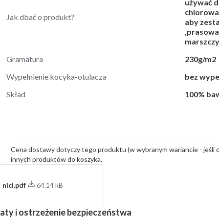
używać de
chlorować
Jak dbać o produkt?
aby zesta
,prasować
marszczy
Gramatura
230g/m2
Wypełnienie kocyka-otulacza
bez wypeł
Skład
100% ba
Cena dostawy dotyczy tego produktu (w wybranym wariancie - jeśli d
innych produktów do koszyka.
nici.pdf
64.14 kB
aty i ostrzeżenie bezpieczeństwa