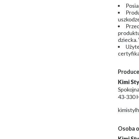
Posia
Produ
uszkodze
Przed
produktu
dziecka.
Użyte
certyfik
Produce
Kimi St
Spokojna
43-330 
kimisty
Osoba o
Kimi St