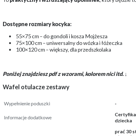
Dostępne rozmiary kocyka:
55×75 cm – do gondoli i kosza Mojżesza
75×100 cm – uniwersalny do wózka i łóżeczka
100×120 cm – większy, dla przedszkolaka
Poniżej znajdziesz pdf z wzorami, kolorem nici itd. ↓
Wafel otulacze zestawy
Wypełnienie poduszki
-
Certyfik
Informacje dodatkowe
dziecka
prać 30 