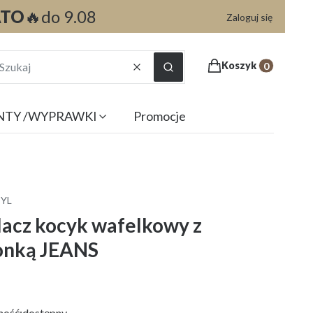
ATO
🔥do 9.08
Zaloguj się
Produkty w koszyku
Koszyk
Wyczyść
Szukaj
NTY /WYPRAWKI
Promocje
TYL
lacz kocyk wafelkowy z
onką JEANS
ność:
dostępny