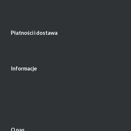
Twoje zamówienia
Ustawienia konta
Przechowalnia
Płatności i dostawa
Formy płatności
Dostawa i wysyłka
Informacje
Polityka prywatności
Opinie klientów
Nowe produkty
Promocje
Jak kupować?
O nas