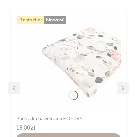
Bestseller
Nowość
Poduszka bawełniana KOLORY
Cena
18,00 zł