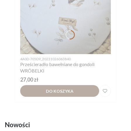
Kod produktu
4A0D-705D9_20231026063840
Prześcieradło bawełniane do gondoli
WRÓBELKI
Cena
27,00 zł
DO KOSZYKA
Nowości