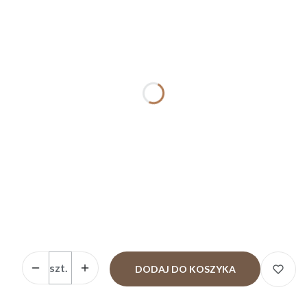
puszysta( ok.8cm)
uwagi
Opcjonalne
*
PODUSZKA
Standard 25x35 cm
Standard 30x40 cm
Standard 40x50 cm
Standard 40x60 cm
Ilość
szt.
DODAJ DO KOSZYKA