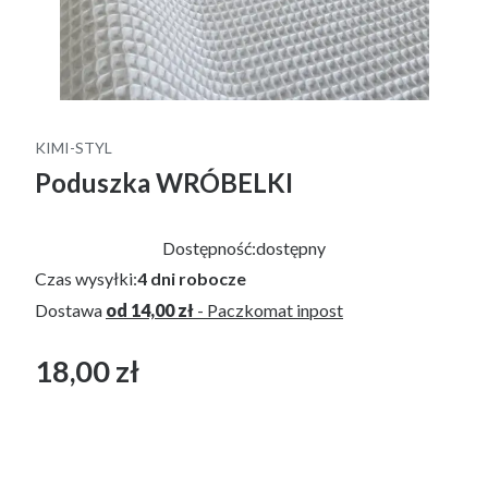
KIMI-STYL
Poduszka WRÓBELKI
Dostępność:
dostępny
Czas wysyłki:
4 dni robocze
Dostawa
od 14,00 zł
- Paczkomat inpost
18,00 zł
Cena
bez VAT
*
RODZAJ PODUSZKI
płaska(ok.3 cm)