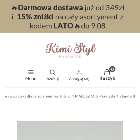
🔥
Darmowa dostawa
już od 349zł
i
15% zniżki
na cały asortyment z
kodem
LATO
🔥do 9.08
Otwórz wyszukiwarkę
Produkty w koszy
Menu
Szukaj
Zaloguj się
Koszyk
End of main navigation
ade - wyprawka dla dzieci i niemowląt
SEN MALUSZKA
Poduszki
standard
Etykiety