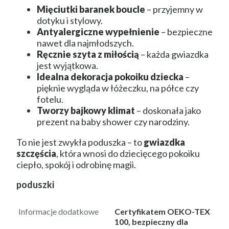
Mięciutki baranek boucle
– przyjemny w
dotyku i stylowy.
Antyalergiczne wypełnienie
– bezpieczne
nawet dla najmłodszych.
Ręcznie szyta z miłością
– każda gwiazdka
jest wyjątkowa.
Idealna dekoracja pokoiku dziecka
–
pięknie wygląda w łóżeczku, na półce czy
fotelu.
Tworzy bajkowy klimat
– doskonała jako
prezent na baby shower czy narodziny.
To nie jest zwykła poduszka – to
gwiazdka
szczęścia
, która wnosi do dziecięcego pokoiku
ciepło, spokój i odrobinę magii.
poduszki
Informacje dodatkowe
Certyfikatem OEKO-TEX
100, bezpieczny dla