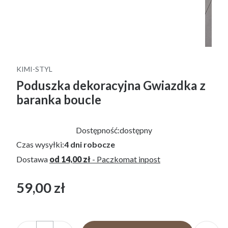
KIMI-STYL
Poduszka dekoracyjna Gwiazdka z
baranka boucle
Dostępność:
dostępny
Czas wysyłki:
4 dni robocze
Dostawa
od 14,00 zł
- Paczkomat inpost
59,00 zł
Cena
bez VAT
Ilość