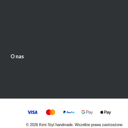
Polityka prywatności
Opinie klientów
Nowe produkty
Promocje
Jak kupować?
O nas
Kontakt i dane firmy
O Nas
© 2026 Kimi Styl handmade. Wszelkie prawa zastrzeżone.