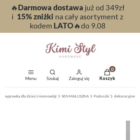
🔥
Darmowa dostawa
już od 349zł
i
15% zniżki
na cały asortyment z
kodem
LATO
🔥do 9.08
Otwórz wyszukiwarkę
Produkty w koszy
Menu
Szukaj
Zaloguj się
Koszyk
End of main navigation
 - wyprawka dla dzieci i niemowląt
SEN MALUSZKA
Poduszki
dekoracyjne
Etykiety