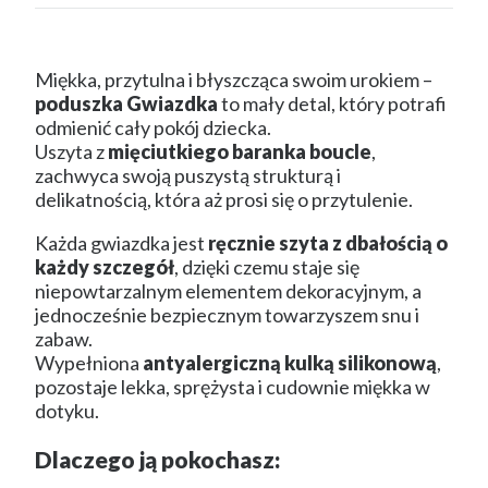
Miękka, przytulna i błyszcząca swoim urokiem –
poduszka Gwiazdka
to mały detal, który potrafi
odmienić cały pokój dziecka.
Uszyta z
mięciutkiego baranka boucle
,
zachwyca swoją puszystą strukturą i
delikatnością, która aż prosi się o przytulenie.
Każda gwiazdka jest
ręcznie szyta z dbałością o
każdy szczegół
, dzięki czemu staje się
niepowtarzalnym elementem dekoracyjnym, a
jednocześnie bezpiecznym towarzyszem snu i
zabaw.
Wypełniona
antyalergiczną kulką silikonową
,
pozostaje lekka, sprężysta i cudownie miękka w
dotyku.
Dlaczego ją pokochasz: