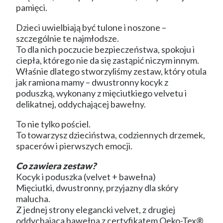
pamięci.
Dzieci uwielbiają być tulone i noszone –
szczególnie te najmłodsze.
To dla nich poczucie bezpieczeństwa, spokoju i
ciepła, którego nie da się zastąpić niczym innym.
Właśnie dlatego stworzyliśmy zestaw, który otula
jak ramiona mamy – dwustronny kocyk z
poduszką, wykonany z mięciutkiego velvetu i
delikatnej, oddychającej bawełny.
To nie tylko pościel.
To towarzysz dzieciństwa, codziennych drzemek,
spacerów i pierwszych emocji.
Co zawiera zestaw?
Kocyk i poduszka (velvet + bawełna)
Mięciutki, dwustronny, przyjazny dla skóry
malucha.
Z jednej strony elegancki velvet, z drugiej
oddychająca bawełna z certyfikatem Oeko-Tex®