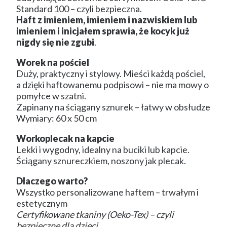
Standard 100 – czyli bezpieczna.
Haft z imieniem, imieniem i nazwiskiem lub
imieniem i inicjałem sprawia, że kocyk już
nigdy się nie zgubi
.
Worek na pościel
Duży, praktyczny i stylowy. Mieści każdą pościel,
a dzięki haftowanemu podpisowi – nie ma mowy o
pomyłce w szatni.
Zapinany na ściągany sznurek – łatwy w obsłudze
Wymiary: 60 x 50 cm
Workoplecak na kapcie
Lekki i wygodny, idealny na buciki lub kapcie.
Ściągany sznureczkiem, noszony jak plecak.
Dlaczego warto?
Wszystko personalizowane haftem – trwałym i
estetycznym
Certyfikowane tkaniny (Oeko-Tex) – czyli
bezpieczne dla dzieci