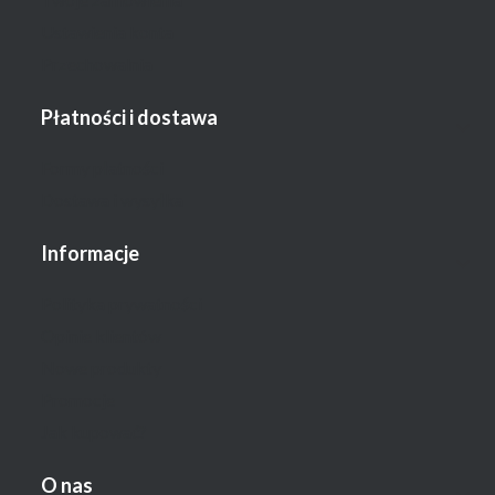
Ustawienia konta
Przechowalnia
Płatności i dostawa
Formy płatności
Dostawa i wysyłka
Informacje
Polityka prywatności
Opinie klientów
Nowe produkty
Promocje
Jak kupować?
O nas