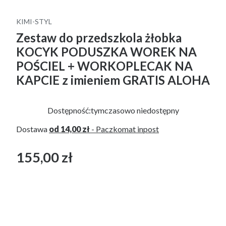
KIMI-STYL
Zestaw do przedszkola żłobka
KOCYK PODUSZKA WOREK NA
POŚCIEL + WORKOPLECAK NA
KAPCIE z imieniem GRATIS ALOHA
Dostępność:
tymczasowo niedostępny
Dostawa
od 14,00 zł
- Paczkomat inpost
155,00 zł
Cena
bez VAT
*
WYPEŁNIENIE PODUSZKI
Wybierz