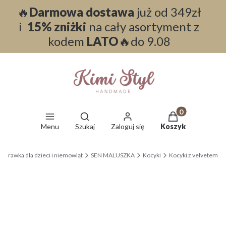
🔥
Darmowa dostawa
już od 349zł
i
15% zniżki
na cały asortyment z
kodem
LATO
🔥do 9.08
Otwórz wyszukiwarkę
Produkty w koszy
Menu
Szukaj
Zaloguj się
Koszyk
End of main navigation
wyprawka dla dzieci i niemowląt
SEN MALUSZKA
Kocyki
Kocyki z velvetem
Etykiety